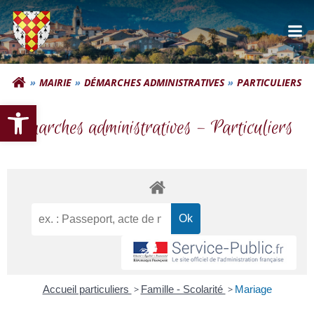
Aller
au
contenu
Commune d'Autignac
MAIRIE
DÉMARCHES ADMINISTRATIVES
PARTICULIERS
Ouvrir la barre d’outils
Démarches administratives – Particuliers
Accueil particuliers
>
Famille - Scolarité
>
Mariage