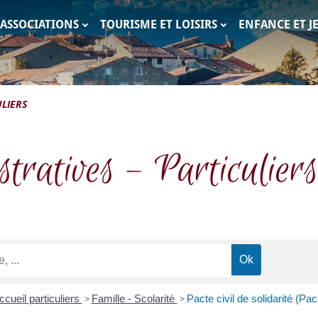
ASSOCIATIONS
TOURISME ET LOISIRS
ENFANCE ET J
c
LIERS
tratives – Particuliers
ccueil particuliers
>
Famille - Scolarité
>
Pacte civil de solidarité (Pac