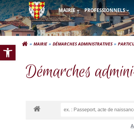
Aller
au
MAIRIE
PROFESSIONNELS
contenu
Commune d'Autigna
Ouvrir la barre d’outils
MAIRIE
DÉMARCHES ADMINISTRATIVES
PARTICU
Démarches adminis
A