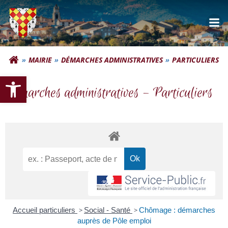
Aller
au
contenu
Commune d'Autignac
MAIRIE
DÉMARCHES ADMINISTRATIVES
PARTICULIERS
Ouvrir la barre d’outils
Démarches administratives – Particuliers
Accueil particuliers
>
Social - Santé
>
Chômage : démarches
auprès de Pôle emploi