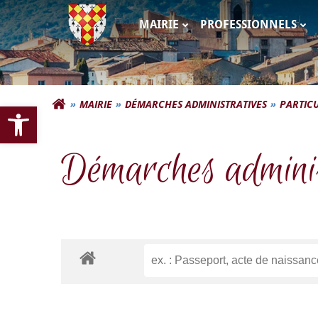
Aller
au
MAIRIE
PROFESSIONNELS
contenu
Commune d'Autigna
Ouvrir la barre d’outils
MAIRIE
DÉMARCHES ADMINISTRATIVES
PARTICU
Démarches adminis