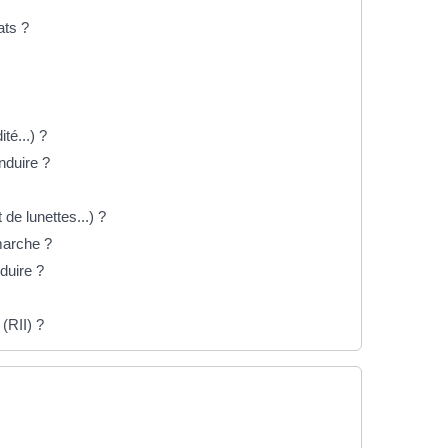
ats ?
té...) ?
nduire ?
de lunettes...) ?
marche ?
duire ?
(RII) ?