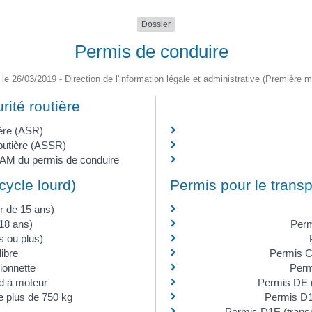
Dossier
Permis de conduire
é le 26/03/2019 - Direction de l'information légale et administrative (Première mi
rité routière
ière (ASR)
routière (ASSR)
e AM du permis de conduire
cycle lourd)
Permis pour le trans
ir de 15 ans)
18 ans)
Perm
s ou plus)
ibre
Permis C1
ionnette
Perm
rd à moteur
Permis DE (
e plus de 750 kg
Permis D1
Permis D1E (trans