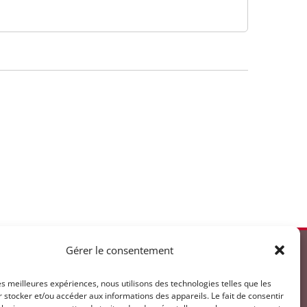
Gérer le consentement
u Vendredi
les meilleures expériences, nous utilisons des technologies telles que les
 stocker et/ou accéder aux informations des appareils. Le fait de consentir
 à 12h00