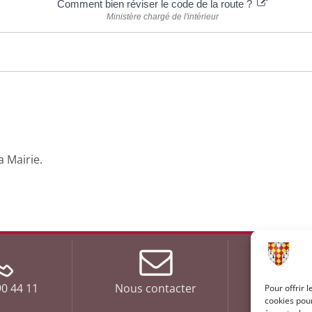
Comment bien réviser le code de la route ?
Ministère chargé de l'intérieur
a Mairie.
0 44 11
Nous contacter
Du Lundi a
Pour offrir 
cookies pour
de 9h00