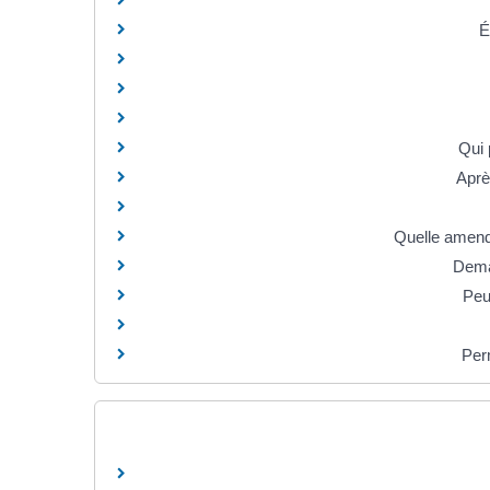
É
Qui 
Aprè
Quelle amende
Dema
Peu
Per