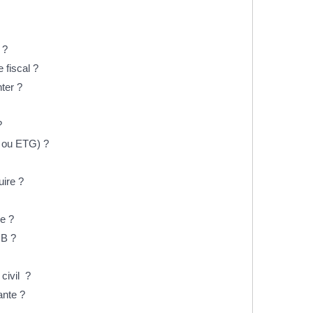
 ?
 fiscal ?
ter ?
?
 ou ETG) ?
uire ?
e ?
 B ?
civil ?
ante ?