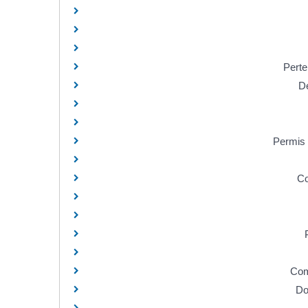
Perte
De
Permis 
Co
Com
Do