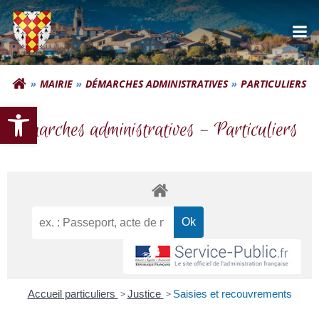
Aller
au
contenu
Commune d'Autignac
MAIRIE
DÉMARCHES ADMINISTRATIVES
PARTICULIERS
Ouvrir la barre d’outils
Démarches administratives – Particuliers
Accueil particuliers
>
Justice
>
Saisies et recouvrements