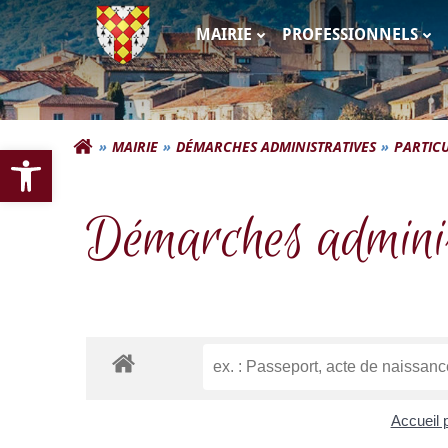
Aller
au
MAIRIE
PROFESSIONNELS
contenu
Commune d'Autigna
Ouvrir la barre d’outils
MAIRIE
DÉMARCHES ADMINISTRATIVES
PARTICU
Démarches adminis
Accueil p