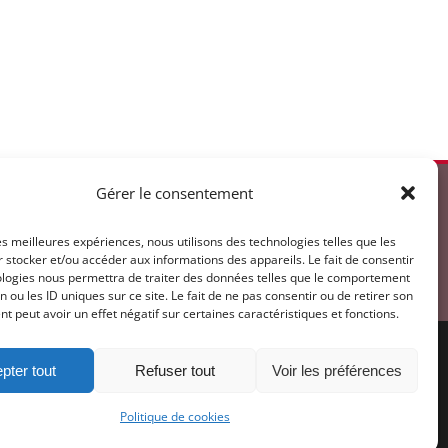
Gérer le consentement
u Vendredi
les meilleures expériences, nous utilisons des technologies telles que les
 stocker et/ou accéder aux informations des appareils. Le fait de consentir
 à 12h00
ologies nous permettra de traiter des données telles que le comportement
00 à 17h00
n ou les ID uniques sur ce site. Le fait de ne pas consentir ou de retirer son
 peut avoir un effet négatif sur certaines caractéristiques et fonctions.
pter tout
Refuser tout
Voir les préférences
Politique de cookies
te