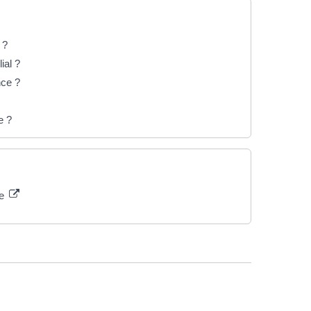
 ?
ial ?
nce ?
e ?
ce