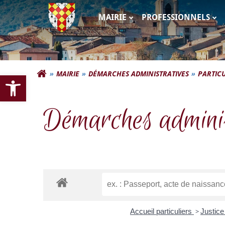
Aller
au
MAIRIE
PROFESSIONNELS
contenu
Commune d'Autigna
Ouvrir la barre d’outils
MAIRIE
DÉMARCHES ADMINISTRATIVES
PARTICU
Démarches adminis
Accueil particuliers
>
Justic