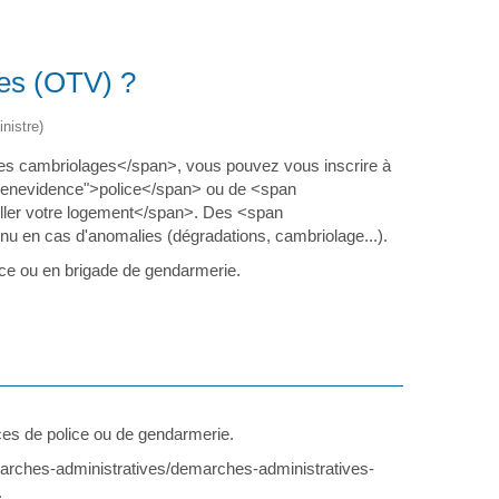
ces (OTV) ?
nistre)
es cambriolages</span>, vous pouvez vous inscrire à
seenevidence">police</span> ou de <span
ler votre logement</span>. Des <span
u en cas d'anomalies (dégradations, cambriolage...).
lice ou en brigade de gendarmerie.
ces de police ou de gendarmerie.
demarches-administratives/demarches-administratives-
.