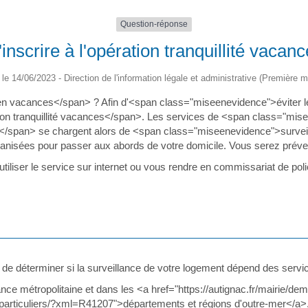
Question-réponse
nscrire à l'opération tranquillité vacan
é le 14/06/2023 - Direction de l'information légale et administrative (Première mi
n vacances</span> ? Afin d'<span class="miseenevidence">éviter l
on tranquillité vacances</span>. Les services de <span class="mi
/span> se chargent alors de <span class="miseenevidence">surveil
nisées pour passer aux abords de votre domicile. Vous serez préven
tiliser le service sur internet ou vous rendre en commissariat de po
 de déterminer si la surveillance de votre logement dépend des servi
rance métropolitaine et dans les <a href="https://autignac.fr/mairie/
particuliers/?xml=R41207">départements et régions d'outre-mer</a>