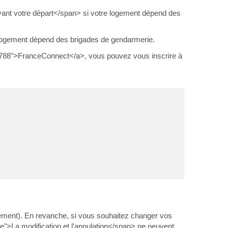
 avant votre départ</span> si votre logement dépend des
re logement dépend des brigades de gendarmerie.
R48788">FranceConnect</a>, vous pouvez vous inscrire à
gement). En revanche, si vous souhaitez changer vos
>La modification et l'annulation</span> ne peuvent