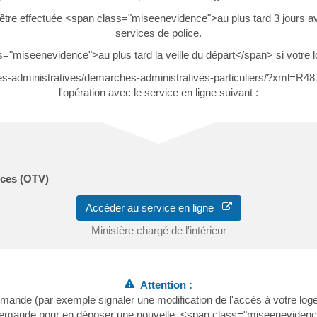
doit être effectuée <span class="miseenevidence">au plus tard 3 jours
services de police.
ass="miseenevidence">au plus tard la veille du départ</span> si vot
rches-administratives/demarches-administratives-particuliers/?xml=
l'opération avec le service en ligne suivant :
ances (OTV)
Accéder au service en ligne
Ministère chargé de l'intérieur
Attention :
mande (par exemple signaler une modification de l'accès à votre lo
demande pour en déposer une nouvelle. <span class="miseenevidence"