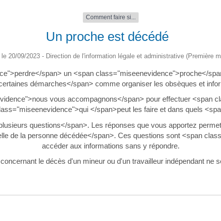
Comment faire si...
Un proche est décédé
é le 20/09/2023 - Direction de l'information légale et administrative (Première mi
ce">perdre</span> un <span class="miseenevidence">proche</spa
ertaines démarches</span> comme organiser les obsèques et infor
eenevidence">nous vous accompagnons</span> pour effectuer <span 
ass="miseenevidence">qui </span>peut les faire et dans quels <sp
sieurs questions</span>. Les réponses que vous apportez permette
elle de la personne décédée</span>. Ces questions sont <span clas
accéder aux informations sans y répondre.
s concernant le décès d'un mineur ou d'un travailleur indépendant ne s