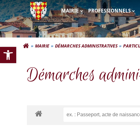
Aller
au
MAIRIE
PROFESSIONNELS
contenu
Commune d'Autigna
Ouvrir la barre d’outils
MAIRIE
DÉMARCHES ADMINISTRATIVES
PARTICU
Démarches adminis