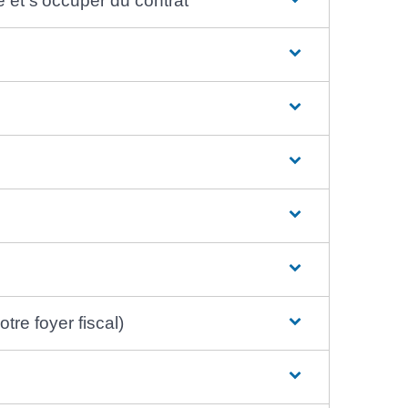
é et s'occuper du contrat
tre foyer fiscal)