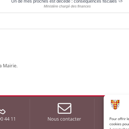
Un de mes proches est décédé : conséquences fiscales
Ministère chargé des finances
a Mairie.
0 44 11
Nous contacter
Du Lundi a
Pour offrir 
cookies pour
de 9h00