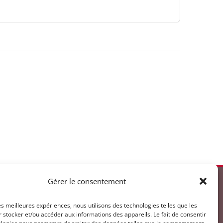
Gérer le consentement
u Vendredi
les meilleures expériences, nous utilisons des technologies telles que les
 stocker et/ou accéder aux informations des appareils. Le fait de consentir
 à 12h00