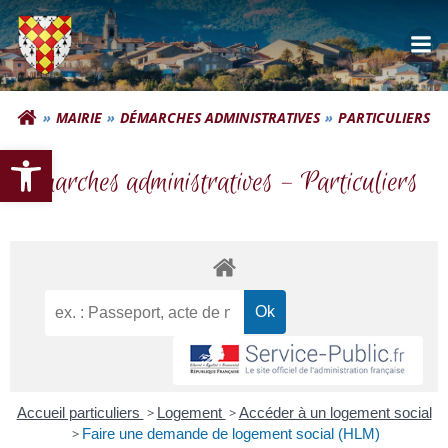
Aller
au
contenu
Commune d'Autignac
MAIRIE
DÉMARCHES ADMINISTRATIVES
PARTICULIERS
Ouvrir la barre d’outils
Démarches administratives – Particuliers
Accueil particuliers
>
Logement
>
Accéder à un logement social
>
Faire une demande de logement social (HLM)