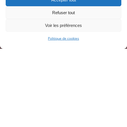
34480 AUTIGNAC
Refuser tout
Voir les préférences
04 67 90 44 11
Politique de cookies
Nous contacter
Du Lundi au Vendredi
de 9h00 à 12h00
et de 14h00 à 17h00